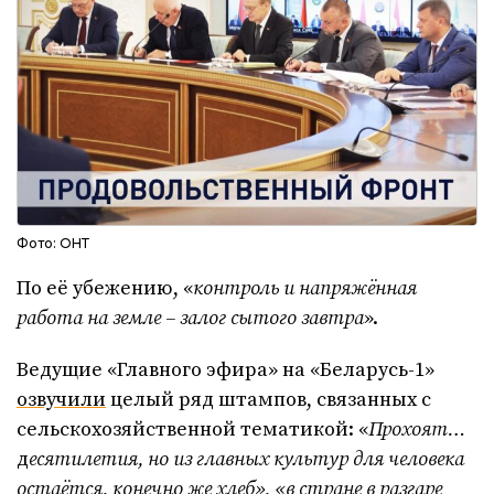
Фото: ОНТ
По её убежению, «
контроль и напряжённая
работа на земле – залог сытого завтра
».
Ведущие «Главного эфира» на «Беларусь-1»
озвучили
целый ряд штампов, связанных с
сельскохозяйственной тематикой: «
Прохоят…
д
есятилетия, но из главных культур для человека
остаётся, конечно же хлеб», «в стране в разгаре