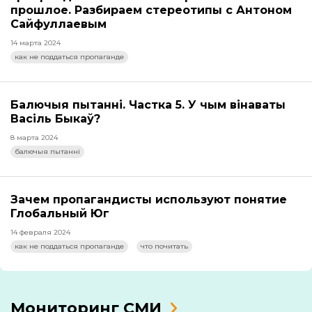
прошлое. Разбираем стереотипы с Антоном
Сайфуллаевым
14 марта 2024
как не поддаться пропаганде
Балючыя пытанні. Частка 5. У чым вінаваты
Васіль Быкаў?
8 марта 2024
балючыя пытанні
Зачем пропагандисты используют понятие
Глобальный Юг
14 февраля 2024
как не поддаться пропаганде
что почитать
Мониторинг СМИ