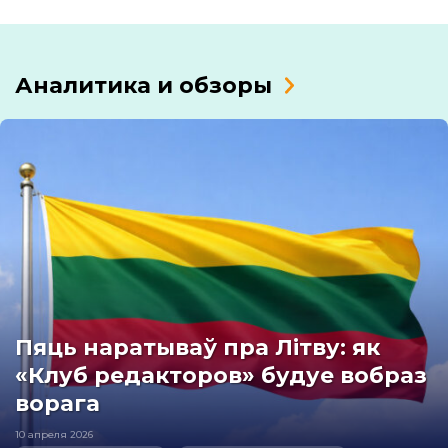
Аналитика и обзоры
Пяць наратываў пра Літву: як
«Клуб редакторов» будуе вобраз
ворага
10 апреля 2026