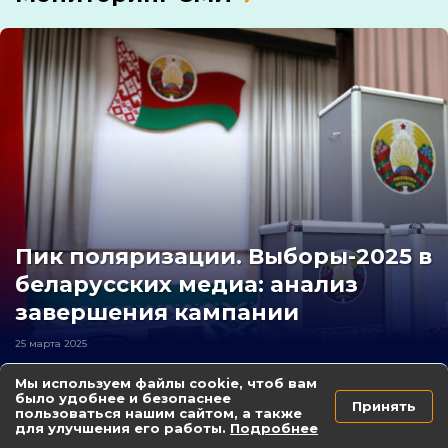
Пик поляризации. Выборы-2025 в
беларусских медиа: анализ
завершения кампании
25 марта 2025
Мы используем файлы cookie, чтоб вам
было удобнее и безопаснее
Принять
Как беларусские СМИ соблюдали стандарты
пользоваться нашим сайтом, а также
журналистики в январе 2025 года
для улучшения его работы.
Подробнее