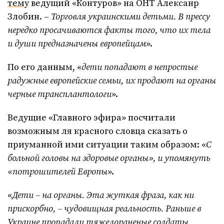
тему
ведущий «Контуров» на ОНТ Алексанр
Злобин. –
Торговля украинскими детьми. В прессу
нередко просачиваются факты того, что их тела
и души предназначены европейцам
».
По его данным, «
дети попадают в непростые
радужные европейские семьи, их продают на органы
черные трансплантологи
».
Ведущие «Главного эфира» посчитали
возможным ля красного словца сказать о
приуманной ими ситуации таким образом: «
С
больной головы на здоровые органы», и упомянуть
«потрошителей Европы
».
«
Дети – на органы. Эта жуткая фраза, как ни
прискорбно, – чудовищная реальность. Раньше в
Украине пропадали тяжелораненые солдаты,