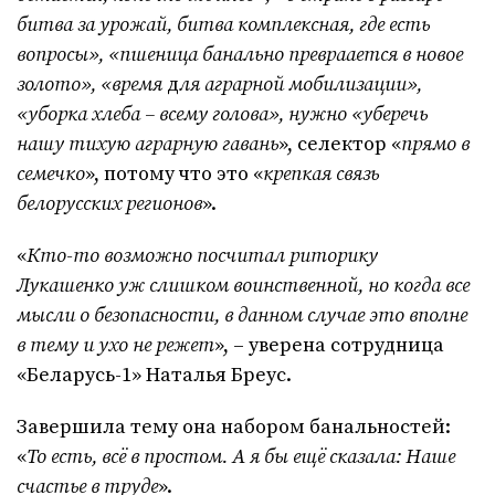
битва за урожай, битва комплексная, где есть
вопросы», «пшеница банально превраается в новое
золото», «время
д
ля аграрной мобилизации»,
«уборка хлеба – всему голова», нужно «уберечь
нашу тихую аграрную гавань
», селектор «
прямо в
семечко
», потому что это «
крепкая связь
белорусских регионов
».
«
Кто-то возможно посчитал риторику
Лукашенко уж слишком воинственной, но когда все
мысли о безопасности, в данном случае это вполне
в тему и ухо не режет
», – уверена сотрудница
«Беларусь-1» Наталья Бреус.
Завершила тему она набором банальностей:
«
То есть, всё в простом. А я бы ещё сказала: Наше
счастье в труде
».