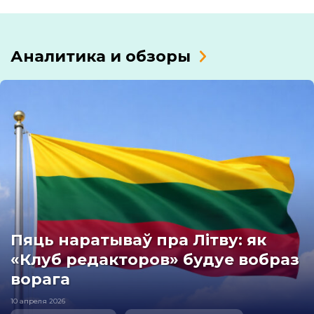
Аналитика и обзоры
Пяць наратываў пра Літву: як
«Клуб редакторов» будуе вобраз
ворага
10 апреля 2026