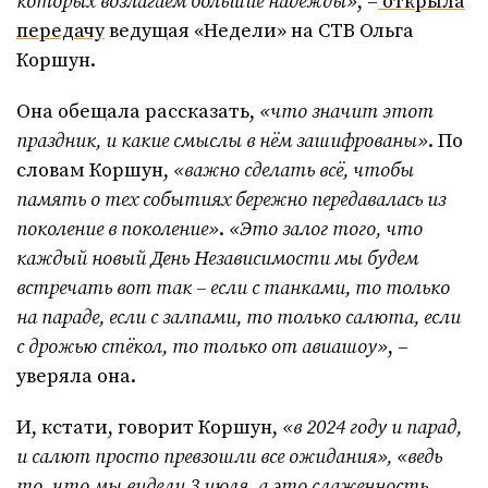
которых возлагаем большие надежды»
, –
открыла
передачу
ведущая «Недели» на СТВ Ольга
Коршун.
Она обещала рассказать,
«что значит этот
праздник, и какие смыслы в нём зашифрованы»
. По
словам Коршун,
«важно сделать всё, чтобы
память о тех событиях бережно передавалась из
поколение в поколение»
.
«Это залог того, что
каждый новый День Независимости мы будем
встречать вот так – если с танками, то только
на параде, если с залпами, то только салюта, если
с дрожью стёкол, то только от авиашоу»
, –
уверяла она.
И, кстати, говорит Коршун,
«в 2024 году и парад,
и салют просто превзошли все ожидания», «ведь
то, что мы видели 3 июля, а это слаженность