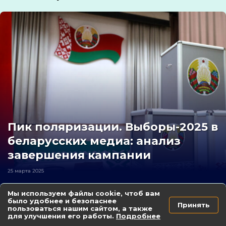
Пик поляризации. Выборы-2025 в
беларусских медиа: анализ
завершения кампании
25 марта 2025
Мы используем файлы cookie, чтоб вам
было удобнее и безопаснее
Как беларусские СМИ соблюдали стандарты
Принять
пользоваться нашим сайтом, а также
журналистики в январе 2025 года
для улучшения его работы.
Подробнее