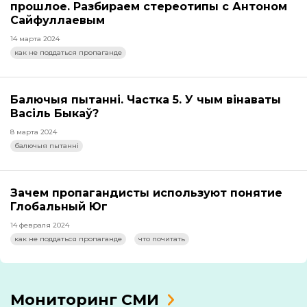
прошлое. Разбираем стереотипы с Антоном
Сайфуллаевым
14 марта 2024
как не поддаться пропаганде
Балючыя пытанні. Частка 5. У чым вінаваты
Васіль Быкаў?
8 марта 2024
балючыя пытанні
Зачем пропагандисты используют понятие
Глобальный Юг
14 февраля 2024
как не поддаться пропаганде
что почитать
Мониторинг СМИ