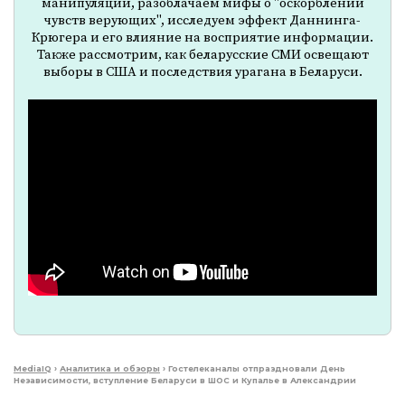
манипуляций, разоблачаем мифы о "оскорблении
чувств верующих", исследуем эффект Даннинга-
Крюгера и его влияние на восприятие информации.
Также рассмотрим, как беларусские СМИ освещают
выборы в США и последствия урагана в Беларуси.
MediaIQ
›
Аналитика и обзоры
›
Гостелеканалы отпраздновали День
Независимости, вступление Беларуси в ШОС и Купалье в Александрии