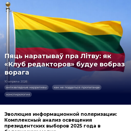
Пяць наратываў пра Літву: як
«Клуб редакторов» будуе вобраз
ворага
10 апреля 2026
антизападные нарративы
как не поддаться пропаганде
конспирология
Эволюция информационной поляризации:
Комплексный анализ освещения
президентских выборов 2025 года в