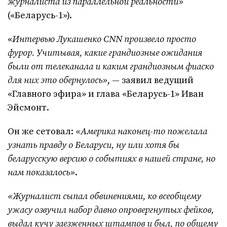
журналиста из параллельной реальности»
(«Беларусь-1»).
«
Интервью Лукашенко CNN произвело просто
фурор. Учитывая, какие грандиозные ожидания
были от телеканала и каким грандиозным фиаско
для них это обернулось»
, — заявил ведущий
«Главного эфира» и глава «Беларусь-1» Иван
Эйсмонт.
Он же сетовал:
«Америка наконец-то пожелала
узнать правду о Беларуси, ну или хотя бы
беларусскую версию о событиях в нашей стране, но
нам показалось»
.
«Журналист сыпал обвинениями, ко всеобщему
ужасу озвучил набор давно опровергнутых фейков,
выдал кучу заезженных штампов и был, по общему