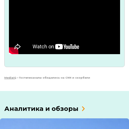
MediaIQ
›
Гостелеканалы обиделись на CNN и скорбели
Аналитика и обзоры