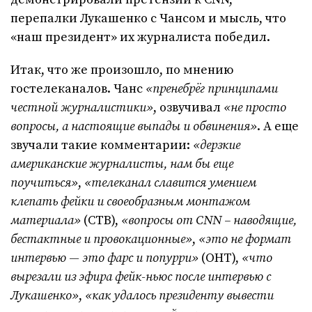
перепалки Лукашенко с Чансом и мысль, что
«наш президент» их журналиста победил.
Итак, что же произошло, по мнению
гостелеканалов. Чанс
«пренебрёг принципами
честной журналистики»
, озвучивал
«не просто
вопросы, а настоящие выпады и обвинения»
. А еще
звучали такие комментарии:
«дерзкие
американские журналисты, нам бы еще
поучиться»
,
«телеканал славится умением
клепать фейки и своеобразным монтажом
материала»
(СТВ),
«вопросы от CNN – наводящие,
бестактные и провокационные»
,
«это не формат
интервью — это фарс и попурри»
(ОНТ),
«что
вырезали из эфира фейк-ньюс после интервью с
Лукашенко»
,
«как удалось президенту вывести