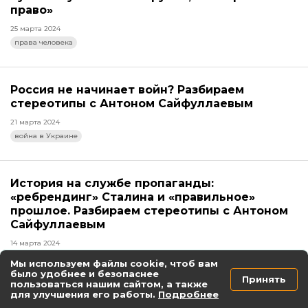
право»
25 марта 2024
права человека
Россия не начинает войн? Разбираем
стереотипы с Антоном Сайфуллаевым
21 марта 2024
война в Украине
История на службе пропаганды:
«ребрендинг» Сталина и «правильное»
прошлое. Разбираем стереотипы с Антоном
Сайфуллаевым
14 марта 2024
как не поддаться пропаганде
Мы используем файлы cookie, чтоб вам
было удобнее и безопаснее
Принять
пользоваться нашим сайтом, а также
для улучшения его работы.
Подробнее
Балючыя пытанні. Частка 5. У чым вінаваты