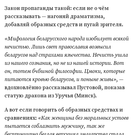
Закон пропаганды такой: если не о чём
рассказывать — нагоняй драматизма,
добавляй образных средств и пугай зрителя.
«Мифология беларусского народа изобилует всякой
нечистью. Лишь свет православия возвысил
беларусов над страхами язычества. Нечисть ушла
из нашего сознания, но не из нашей истории. Вот
он, тотем бчбшной философии. Цмоки, которые
питаются кровью беларусов, и поныне живы»
, —
вдохновлённо рассказывал Пустовой, показав
статую дракона из Уручья (Минск).
А вот если говорить об образных средствах и
сравнениях:
«Как женщина без моральных устоев
пытается соблазнить мужчину, так же
беспринципно беглая верхушка змагарства стала