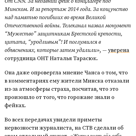
От CNN. За недавний фейк о концлагере под
Минском. И за репортаж 2014 года. За кощунство
над памятью погибших во время Великой
Отечественной войны. Телеканал назвал монумент
“Мужество” защитникам Брестской крепости,
цитата, “уродливым”! И поглумился в
объяснениях, которые затем удалили»
, —
уверена
сотрудница ОНТ Наталья Тарасюк.
Она даже опровергла мнение Чанса о том, что
в комментариях ему жители Минска отказали
из-за атмосферы страха, посчитав, что это
произошло от того, что горожане знали о
фейках.
Во всех передачах увидели приметы
нервозности журналиста, на СТВ сделали об