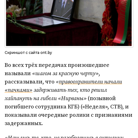
Скриншот с сайта ont.by
Во всех трёх передачах произошедшее
называли
«шагом за красную черту»
,
рассказывали, что
«
правоохранители начали
«пачками»
задерживать тех, кто решил
хайпануть на гибели «Нирваны»
(позывной
погибшего сотрудника КГБ) («Неделя», СТВ), и
показывали очередные ролики с признаниями
задержанных.
«Нашлись те, кто, не разобравшись в ситуации,