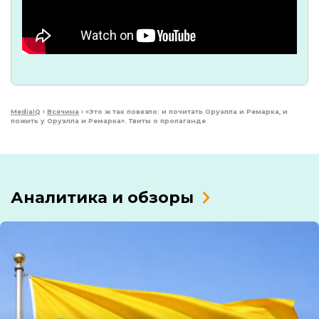
MediaIQ
›
Всячина
›
«Это ж так повезло: и почитать Оруэлла и Ремарка, и
пожить у Оруэлла и Ремарка». Твиты о пропаганде
Аналитика и обзоры