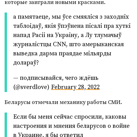
которые заиграли новыми красками.
а памятаеце, мы ўсе смяяліся з заходніх
таблоідаў, якія ўпэўнена пісалі пра хуткі
напад Расіі на Украіну, а Лу тлумачыў
журналістцы CNN, што амерыканская
выведка дарма праядае мільярды
долараў?
— подписывайся, чего ждёшь
(@sverdlove)
February 28, 2022
Беларусы отмечали механику работы СМИ.
Если бы меня сейчас спросили, каковы
настроения и мнения беларусов о войне
в Украине, я бы ответил