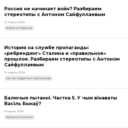
Россия не начинает войн? Разбираем
стереотипы с Антоном Сайфуллаевым
21 марта 2024
война в Украине
История на службе пропаганды:
«ребрендинг» Сталина и «правильное»
прошлое. Разбираем стереотипы с Антоном
Сайфуллаевым
14 марта 2024
как не поддаться пропаганде
Балючыя пытанні. Частка 5. У чым вінаваты
Васіль Быкаў?
8 марта 2024
балючыя пытанні