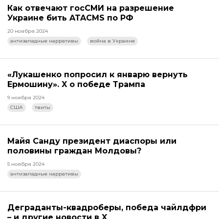
Как отвечают госСМИ на разрешение
Украине бить ATACMS по РФ
20 ноября 2024
антизападные нарративы
война в Украине
«Лукашенко попросил к январю вернуть
Ермошину». X о победе Трампа
9 ноября 2024
США
твиты
Майя Санду президент диаспоры или
половины граждан Молдовы?
5 ноября 2024
антизападные нарративы
Деграданты-квадроберы, победа чайлдфри
– и другие новости в X