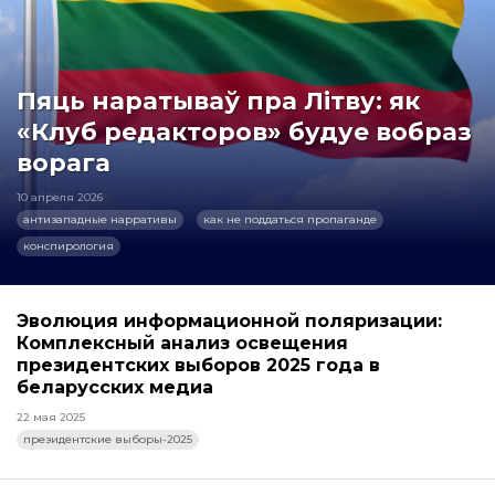
Пяць наратываў пра Літву: як
«Клуб редакторов» будуе вобраз
ворага
10 апреля 2026
антизападные нарративы
как не поддаться пропаганде
конспирология
Эволюция информационной поляризации:
Комплексный анализ освещения
президентских выборов 2025 года в
беларусских медиа
22 мая 2025
президентские выборы-2025