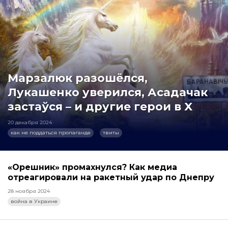
Марзалюк разошёлся,
Лукашенко уверился, Асадачак
застаўся – и другие герои в X
20 декабря 2024
как не поддаться пропаганде
твиты
«Орешник» промахнулся? Как медиа
отреагировали на ракетный удар по Днепру
28 ноября 2024
война в Украине