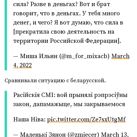
сила? Разве в деньгах? Вот и брат
говорит, что в деньгах. У тебя много
денег, и чего? Я вот думаю, что сила в
[прекратила свою деятельность на
территории Российской Федерации].
— Миша Ильин (@m_for_mixacb)
March
4, 2022
Сравнивали ситуацию с беларусской.
Расiйскiя СМI: вой прынялi рэпрэсiўны
закон, дапамажыце, мы закрываемося
Наша Нiва:
pic.twitter.com/Ze7sxUtgMf
— Маленькi Зянон (@zmiecer)
March 13,