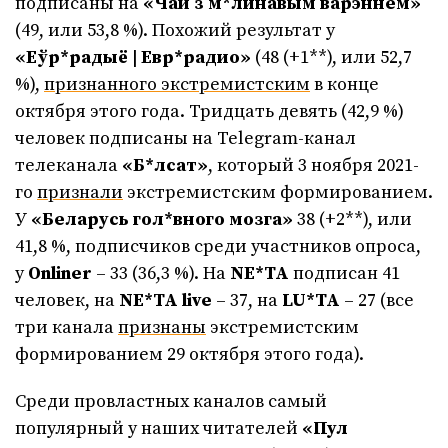
подписаны на
«Чай з м*линавым варэннем»
(49, или 53,8 %). Похожий результат у
«Еўр*радыё | Евр*радио»
(48 (+1**), или 52,7
%),
признанного экстремистским
в конце
октября этого года. Тридцать девять (42,9 %)
человек подписаны на Telegram-канал
телеканала
«Б*лсат»
, который 3 ноября 2021-
го
признали
экстремистским формированием.
У
«Беларусь гол*вного мозга»
38 (+2**), или
41,8 %, подписчиков среди участников опроса,
у
Onliner
– 33 (36,3 %). На
NE*TA
подписан 41
человек, на
NE*TA live
– 37, на
LU*TA
– 27 (все
три канала
признаны
экстремистским
формированием 29 октября этого года).
Среди провластных каналов самый
популярный у наших читателей
«Пул