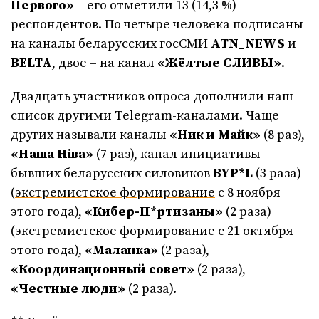
Первого»
– его отметили 13 (14,3 %)
респондентов. По четыре человека подписаны
на каналы беларусских госСМИ
ATN_NEWS
и
BELTA
, двое – на канал
«Жёлтые СЛИВЫ»
.
Двадцать участников опроса дополнили наш
список другими Telegram-каналами. Чаще
других называли каналы
«Ник и Майк»
(8 раз),
«Наша Ніва»
(7 раз), канал инициативы
бывших беларусских силовиков
BYP*L
(3 раза)
(
экстремистское формирование
с 8 ноября
этого года),
«Кибер-П*ртизаны»
(2 раза)
(
экстремистское формирование
с 21 октября
этого года),
«Маланка»
(2 раза),
«Координационный совет»
(2 раза),
«Честные люди»
(2 раза).