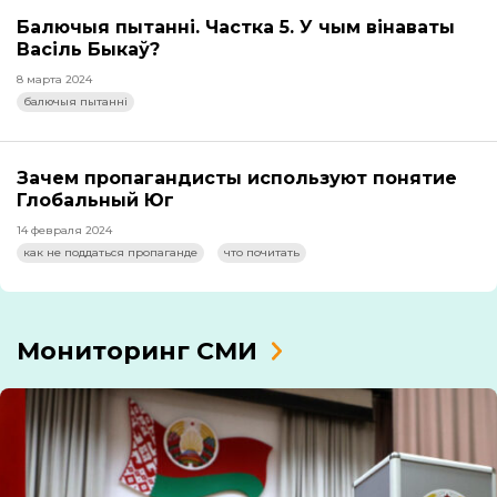
Балючыя пытанні. Частка 5. У чым вінаваты
Васіль Быкаў?
8 марта 2024
балючыя пытанні
Зачем пропагандисты используют понятие
Глобальный Юг
14 февраля 2024
как не поддаться пропаганде
что почитать
Мониторинг СМИ