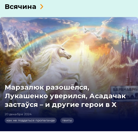
Всячина
Марзалюк разошёлся,
Лукашенко уверился, Асадачак
застаўся – и другие герои в X
20 декабря 2024
как не поддаться пропаганде
твиты