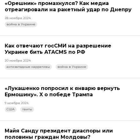
«Орешник» промахнулся? Как медиа
отреагировали на ракетный удар по Днепру
28 ноября 2024
война в Украине
Как отвечают госСМИ на разрешение
Украине бить ATACMS по РФ
20 ноября 2024
антизападные нарративы
война в Украине
«Лукашенко попросил к январю вернуть
Ермошину». X о победе Трампа
9 ноября 2024
США
твиты
Майя Санду президент диаспоры или
половины граждан Молдовы?