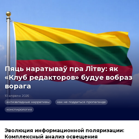
Пяць наратываў пра Літву: як
«Клуб редакторов» будуе вобраз
ворага
10 апреля 2026
антизападные нарративы
как не поддаться пропаганде
конспирология
Эволюция информационной поляризации:
Комплексный анализ освещения