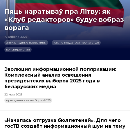
Пяць наратываў пра Літву: як
«Клуб редакторов» будуе вобраз
ворага
10 апреля 2026
антизападные нарративы
как не поддаться пропаганде
конспирология
Эволюция информационной поляризации:
Комплексный анализ освещения
президентских выборов 2025 года в
беларусских медиа
22 мая 2025
президентские выборы-2025
«Началась отгрузка бюллетеней». Для чего
госТВ создаёт информационный шум на тему