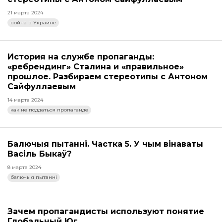
21 марта 2024
война в Украине
История на службе пропаганды:
«ребрендинг» Сталина и «правильное»
прошлое. Разбираем стереотипы с Антоном
Сайфуллаевым
14 марта 2024
как не поддаться пропаганде
Балючыя пытанні. Частка 5. У чым вінаваты
Васіль Быкаў?
8 марта 2024
балючыя пытанні
Зачем пропагандисты используют понятие
Глобальный Юг