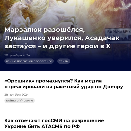
Марзалюк разошёлся,
Лукашенко уверился, Асадачак
застаўся – и другие герои в X
20 декабря 2024
как не поддаться пропаганде
твиты
«Орешник» промахнулся? Как медиа
отреагировали на ракетный удар по Днепру
28 ноября 2024
война в Украине
Как отвечают госСМИ на разрешение
Украине бить ATACMS по РФ