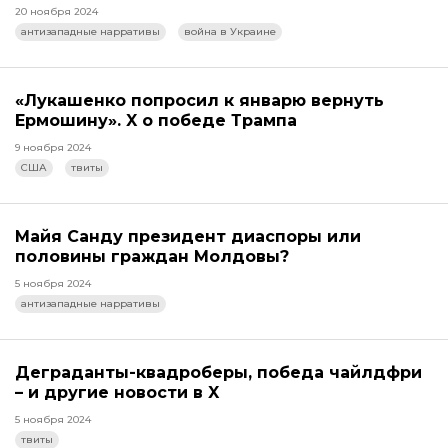
20 ноября 2024
антизападные нарративы
война в Украине
«Лукашенко попросил к январю вернуть
Ермошину». X о победе Трампа
9 ноября 2024
США
твиты
Майя Санду президент диаспоры или
половины граждан Молдовы?
5 ноября 2024
антизападные нарративы
Деграданты-квадроберы, победа чайлдфри
– и другие новости в X
5 ноября 2024
твиты