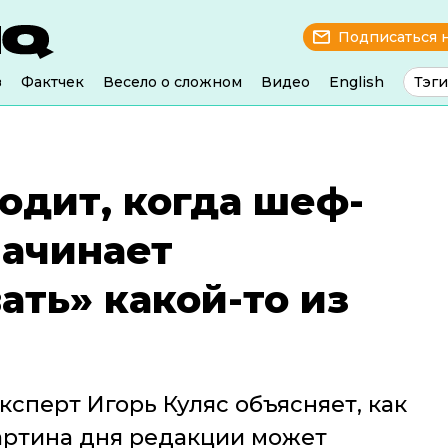
Подписаться 
з
Фактчек
Весело о сложном
Видео
English
Тэги
одит, когда шеф-
начинает
ть» какой-то из
сперт Игорь Куляс объясняет, как
ртина дня редакции может