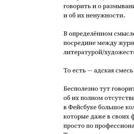
говорить и о размыван
и об их ненужности.
В определённом смысле
посредине между журн
литературой/художест
То есть — адская смес
Бесполезно тут говори
об их полном отсутстви
в Фейсбуке большое к
которые даже в своих 
просто по профессиона