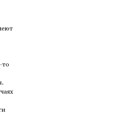
меют
-то
я.
учаях
ти