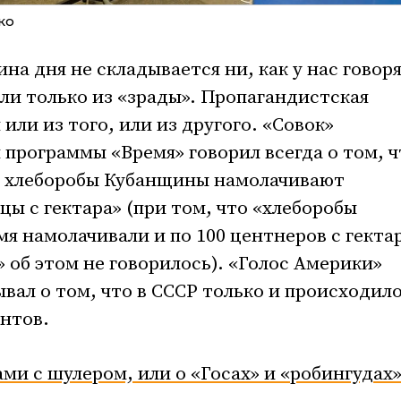
ко
а дня не складывается ни, как у нас говоря
или только из «зрады». Пропагандистская
или из того, или из другого. «Совок»
программы «Время» говорил всегда о том, ч
й, хлеборобы Кубанщины намолачивают
цы с гектара» (при том, что «хлеборобы
я намолачивали и по 100 центнеров с гекта
 об этом не говорилось). «Голос Америки»
ывал о том, что в СССР только и происходило
нтов.
ми с шулером, или о «Госах» и «робингудах