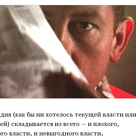
дня (как бы ни хотелось текущей власти ил
й) складывается из всего — и плохого,
го власти, и невыгодного власти,