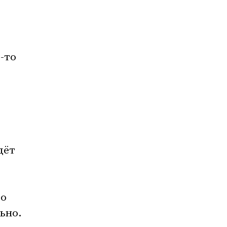
-то
дёт
то
ьно.