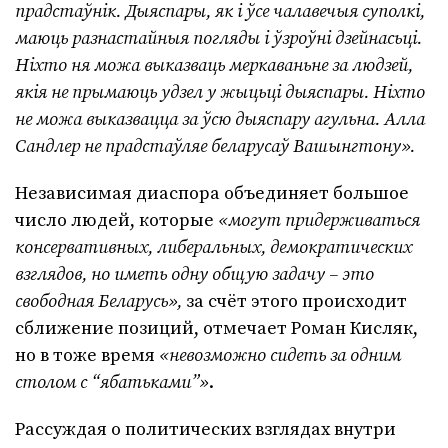
прадстаўнік. Дыяспары, як і ўсе чалавечыя суполкі,
маюць разнастайныя погляды і ўзроўні дзейнасьці.
Ніхто ня можа выказваць меркаваньне за людзей,
якія не прымаюць удзел у жыцьці дыяспары. Ніхто
не можа выказвацца за ўсю дыяспару агульна. Алла
Сандлер не прадстаўляе беларусаў Вашынгтону».
Независимая диаспора объединяет большое
число людей, которые
«могут придерживаться
консервативных, либеральных, демократических
взглядов, но иметь одну общую задачу – это
свободная Беларусь»,
за счёт этого происходит
сближение позиций, отмечает Роман Кисляк,
но в тоже время
«невозможно сидеть за одним
столом с “ябатьками”»
.
Рассуждая о политических взглядах внутри