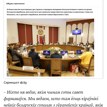
Скриншот sb.by
– Ніхто ня ведае, якім чынам гэты савет
фармаваўся. Мы ведаем, што там ёсьць кіраўнікі
нейкіх беларускіх суполак з эўрапейскіх краінаў, якія