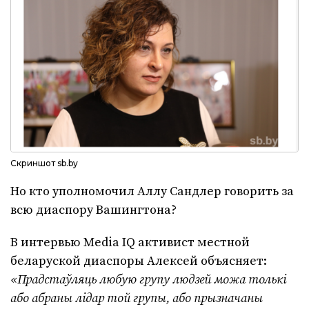
Скриншот sb.by
Но кто уполномочил Аллу Сандлер говорить за
всю диаспору Вашингтона?
В интервью Media IQ активист местной
беларуской диаспоры Алексей объясняет:
«Прадстаўляць любую групу людзей можа толькі
або абраны лідар той групы, або прызначаны