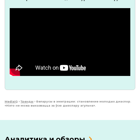
MediaIQ
›
Тренды
›
Беларусы в эмиграции: становление молодых диаспор.
«Ніхто не можа выказвацца за ўсю дыяспару агульна».
Аналитика и обзоры