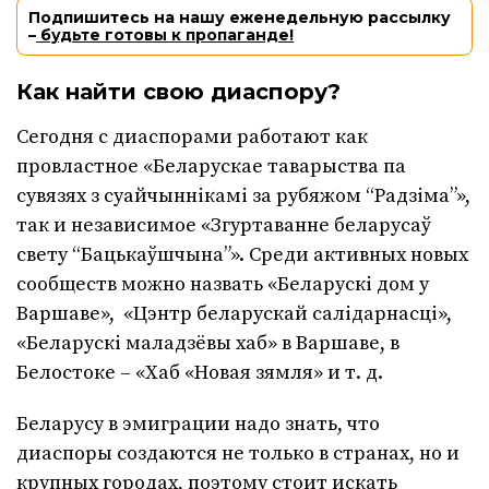
Подпишитесь на нашу еженедельную рассылку
–
будьте готовы к пропаганде!
Как найти свою диаспору?
Сегодня с диаспорами работают как
провластное «Беларускае таварыства па
сувязях з суайчыннікамі за рубяжом “Радзіма”»,
так и независимое «Згуртаванне беларусаў
свету “Бацькаўшчына”». Среди активных новых
сообществ можно назвать «Беларускі дом у
Варшаве», «Цэнтр беларускай салідарнасці»,
«Беларускі маладзёвы хаб» в Варшаве, в
Белостоке – «Хаб «Новая зямля» и т. д.
Беларусу в эмиграции надо знать, что
диаспоры создаются не только в странах, но и
крупных городах, поэтому стоит искать