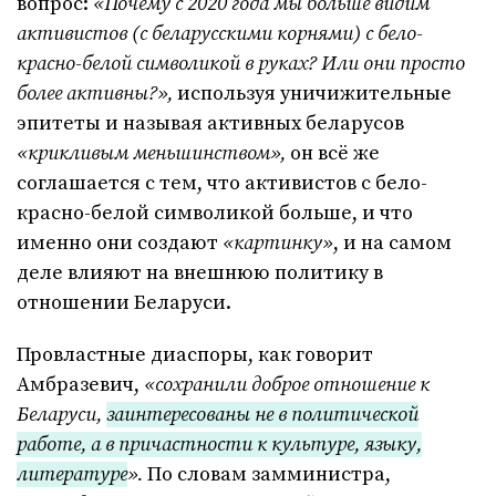
вопрос:
«
Почему с 2020 года мы больше видим
активистов (с беларусскими корнями) с бело-
красно-белой символикой в руках? Или они просто
более активны?
»,
используя уничижительные
эпитеты и называя активных беларусов
«
крикливым меньшинством
»,
он всё же
соглашается с тем, что активистов с бело-
красно-белой символикой больше, и что
именно они создают
«
картинку
»
, и на самом
деле влияют на внешнюю политику в
отношении Беларуси.
Провластные диаспоры, как говорит
Амбразевич,
«
сохранили доброе отношение к
Беларуси,
заинтересованы не в политической
работе, а в причастности к культуре, языку,
литературе
».
По словам замминистра,