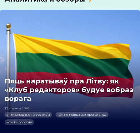
Пяць наратываў пра Літву: як
«Клуб редакторов» будуе вобраз
ворага
10 апреля 2026
антизападные нарративы
как не поддаться пропаганде
конспирология