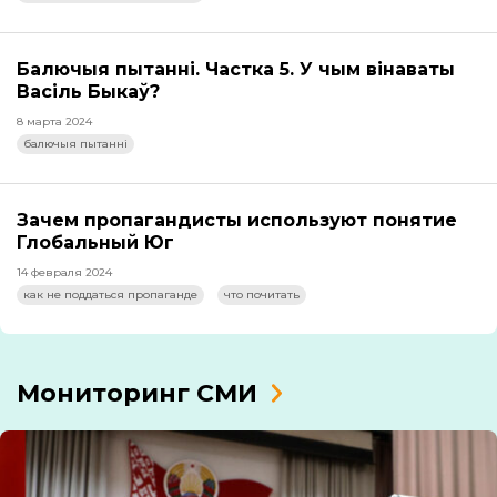
Балючыя пытанні. Частка 5. У чым вінаваты
Васіль Быкаў?
8 марта 2024
балючыя пытанні
Зачем пропагандисты используют понятие
Глобальный Юг
14 февраля 2024
как не поддаться пропаганде
что почитать
Мониторинг СМИ