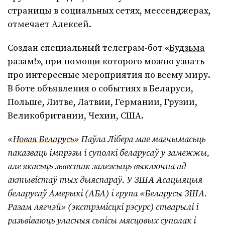
страницы в социальных сетях, мессенджерах,
отмечает Алексей.
Создан специальный телеграм-бот «
Будзьма
разам!
», при помощи которого можно узнать
про интересные мероприятия по всему миру.
В боте объявления о событиях в Беларуси,
Польше, Литве, Латвии, Германии, Грузии,
Великобритании, Чехии, США.
«
Новая Беларусь
» Паўла Лібера мае магчымасьць
паказваць імпрэзы і суполкі беларусаў у замежжы,
але якасьць зьвестак залежыць выключна ад
актывістаў тых дыяспараў. У ЗША Асацыяцыя
беларусаў Амерыкі (АБА) і група «Беларусы ЗША.
Разам лягчэй» (экстрэмісцкі рэсурс) стварылі і
разьвіваюць уласныя сьпісы мясцовых суполак і