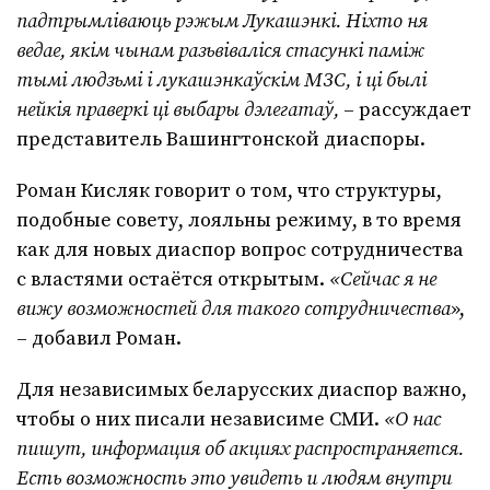
падтрымліваюць рэжым Лукашэнкі. Ніхто ня
ведае, якім чынам разьвіваліся стасункі паміж
тымі людзьмі і лукашэнкаўскім МЗС, і ці былі
нейкія праверкі ці выбары дэлегатаў,
– рассуждает
представитель Вашингтонской диаспоры.
Роман Кисляк говорит о том, что структуры,
подобные совету, лояльны режиму, в то время
как для новых диаспор вопрос сотрудничества
с властями остаётся открытым.
«Сейчас я не
вижу возможностей для такого сотрудничества
»,
– добавил Роман.
Для независимых беларусских диаспор важно,
чтобы о них писали независиме СМИ.
«О нас
пишут, информация об акциях распространяется.
Есть возможность это увидеть и людям внутри