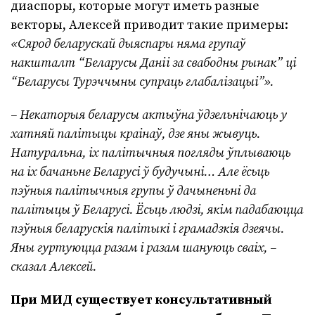
диаспоры, которые могут иметь разные
векторы, Алексей приводит такие примеры:
«Сярод беларускай дыяспары няма групаў
накшталт “Беларусы Даніі за свабодны рынак” ці
“Беларусы Турэччыны супраць глабалізацыі”».
– Некаторыя беларусы актыўна ўдзельнічаюць у
хатняй палітыцы краінаў, дзе яны жывуць.
Натуральна, іх палітычныя погляды ўплываюць
на іх бачаньне Беларусі ў будучыні… Але ёсьць
пэўныя палітычныя групы ў дачыненьні да
палітыцы ў Беларусі. Ёсьць людзі, якім падабаюцца
пэўныя беларускія палітыкі і грамадзкія дзеячы.
Яны гуртуюцца разам і разам шануюць сваіх, –
сказал Алексей.
При МИД существует консультативный