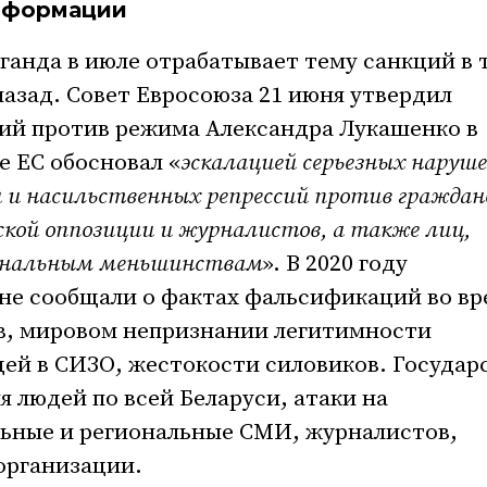
нформации
ганда в июле отрабатывает тему санкций в 
назад. Совет Евросоюза 21 июня утвердил
ций против режима Александра Лукашенко в
е ЕС обосновал «
эскалацией серьезных наруш
си и насильственных репрессий против граждан
кой оппозиции и журналистов, а также лиц,
ональным меньшинствам
». В 2020 году
не сообщали о фактах фальсификаций во вр
в, мировом непризнании легитимности
ей в СИЗО, жестокости силовиков. Государ
 людей по всей Беларуси, атаки на
ьные и региональные СМИ, журналистов,
организации.