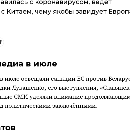
авилась с коронавирусом, ведет
с Китаем, чему якобы завидует Европ
медиа в июле
в июле освещали санкции ЕС против Белару
здки Лукашенко, его выступления, «Славянс
енные СМИ уделяли внимание продолжающи
ад политическими заключёнными.
атов