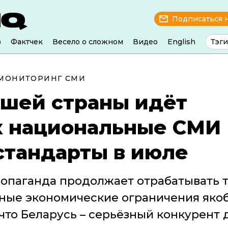
Подписаться 
з
Фактчек
Весело о сложном
Видео
English
Тэги
МОНИТОРИНГ СМИ
ашей страны идёт
ак национальные СМИ
стандарты в июле
ропаганда продолжает отрабатывать 
ьные экономические ограничения яко
 что Беларусь – серьёзный конкурент 