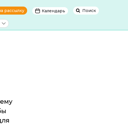
на рассылку
Поиск
Календарь
тему
бы
для