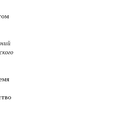
том
ений
ского
емя
ство