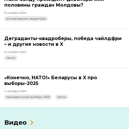
половины граждан Молдовы?
5 ноября 2024
антизападные нарративы
Деграданты-квадроберы, победа чайлдфри
– и другие новости в X
5 ноября 2024
твиты
«Конечно, НАТО!» Беларусы в X про
выборы-2025
2 ноября 2024
президентские выборы-2025
твиты
Видео