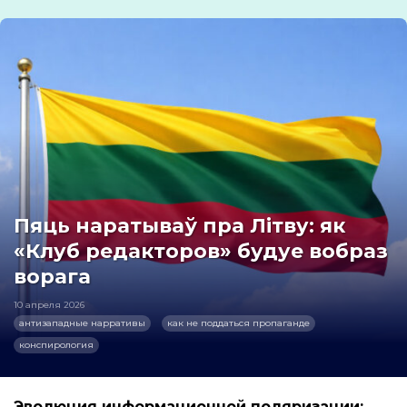
Пяць наратываў пра Літву: як
«Клуб редакторов» будуе вобраз
ворага
10 апреля 2026
антизападные нарративы
как не поддаться пропаганде
конспирология
Эволюция информационной поляризации: