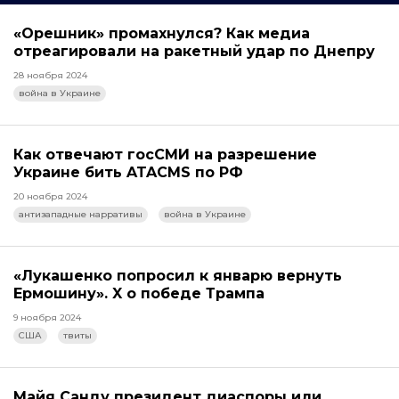
«Орешник» промахнулся? Как медиа
отреагировали на ракетный удар по Днепру
28 ноября 2024
война в Украине
Как отвечают госСМИ на разрешение
Украине бить ATACMS по РФ
20 ноября 2024
антизападные нарративы
война в Украине
«Лукашенко попросил к январю вернуть
Ермошину». X о победе Трампа
9 ноября 2024
США
твиты
Майя Санду президент диаспоры или