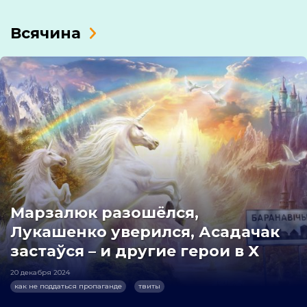
Всячина
Марзалюк разошёлся,
Лукашенко уверился, Асадачак
застаўся – и другие герои в X
20 декабря 2024
как не поддаться пропаганде
твиты