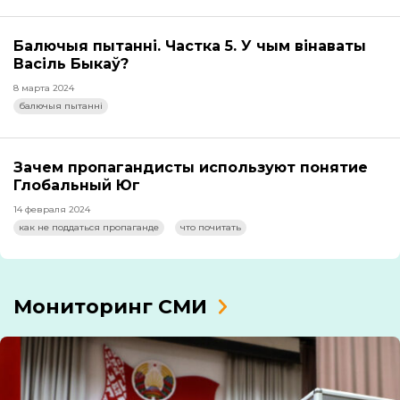
Балючыя пытанні. Частка 5. У чым вінаваты
Васіль Быкаў?
8 марта 2024
балючыя пытанні
Зачем пропагандисты используют понятие
Глобальный Юг
14 февраля 2024
как не поддаться пропаганде
что почитать
Мониторинг СМИ