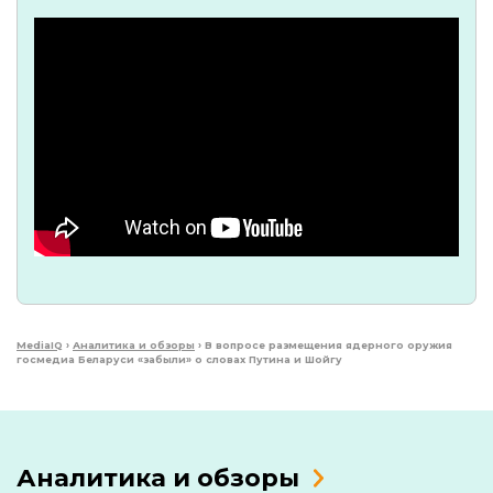
MediaIQ
›
Аналитика и обзоры
›
В вопросе размещения ядерного оружия
госмедиа Беларуси «забыли» о словах Путина и Шойгу
Аналитика и обзоры