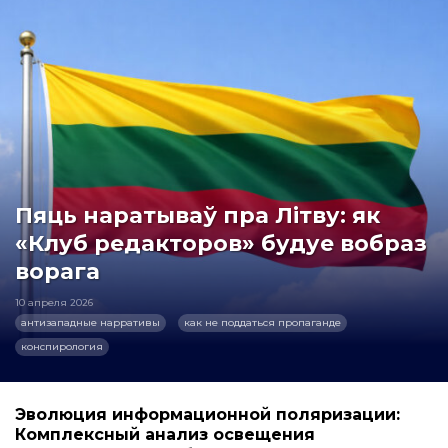
Пяць наратываў пра Літву: як
«Клуб редакторов» будуе вобраз
ворага
10 апреля 2026
антизападные нарративы
как не поддаться пропаганде
конспирология
Эволюция информационной поляризации:
Комплексный анализ освещения