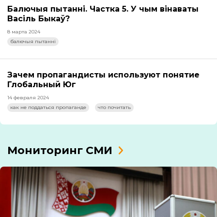
Балючыя пытанні. Частка 5. У чым вінаваты
Васіль Быкаў?
8 марта 2024
балючыя пытанні
Зачем пропагандисты используют понятие
Глобальный Юг
14 февраля 2024
как не поддаться пропаганде
что почитать
Мониторинг СМИ