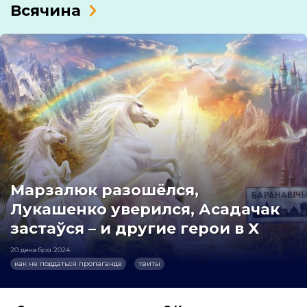
Всячина
Марзалюк разошёлся,
Лукашенко уверился, Асадачак
застаўся – и другие герои в X
20 декабря 2024
как не поддаться пропаганде
твиты