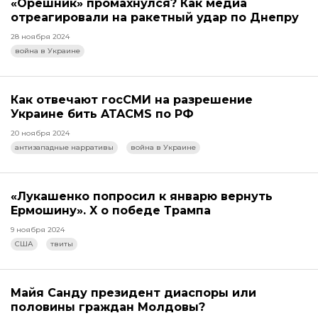
«Орешник» промахнулся? Как медиа
отреагировали на ракетный удар по Днепру
28 ноября 2024
война в Украине
Как отвечают госСМИ на разрешение
Украине бить ATACMS по РФ
20 ноября 2024
антизападные нарративы
война в Украине
«Лукашенко попросил к январю вернуть
Ермошину». X о победе Трампа
9 ноября 2024
США
твиты
Майя Санду президент диаспоры или
половины граждан Молдовы?