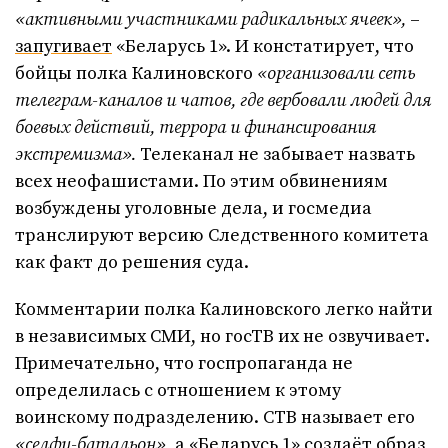
«активными участниками радикальных ячеек»,
–
запугивает
«Беларусь 1». И констатирует, что
бойцы полка Калиновского
«организовали сеть
телеграм-каналов и чатов, где вербовали людей для
боевых действий, террора и финансирования
экстремизма».
Телеканал не забывает назвать
всех неофашистами. По этим обвинениям
возбуждены уголовные дела, и госмедиа
транслируют версию Следственного комитета
как факт до решения суда.
Комментарии полка Калиновского легко найти
в независимых СМИ, но госТВ их не озвучивает.
Примечательно, что госпропаганда не
определилась с отношением к этому
воинскому подразделению. СТВ называет его
«селфи-батальон»
, а «Беларусь 1» создаёт образ