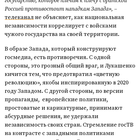
государство, которое плечом к плечу с братской
Россией противостоит нападкам Запада»,
–
телеканал
не объясняет, как национальная
независимости коррелирует с войсками
чужого государства на своей территории.
В образе Запада, который конструируют
госмедиа, есть противоречия. С одной
стороны, это грозный общий враг, и Лукашенко
кичится тем, что предотвратил «цветную
революцию», якобы инспирированную в 2020
году Западом. С другой стороны, по версии
пропаганды, европейские политики,
простоватые и карикатурные, принимают
абсурдные решения, не удержали
независимость своих стран. Стремление госТВ
на контрасте с западными политиками