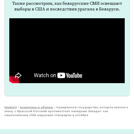
Также рассмотрим, как беларусские СМИ освещают
выборы в США и последствия урагана в Беларуси.
MediaIQ
›
Аналитика и обзоры
›
«Суверенное государство, которое плечом к
плечу с братской Россией противостоит нападкам Запада»: как
национальные СМИ нарушали стандарты в октябре