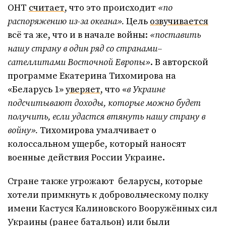
ОНТ
считает
, что это происходит
«по
распоряжению из-за океана».
Цель
озвучивается
всё та же, что и в начале войны:
«поставить
нашу страну в один ряд со странами–
сателлитами Восточной Европы»
. В авторской
программе Екатерина Тихомирова на
«Беларусь 1»
уверяет
, что «
в Украине
подсчитывают доходы, которые можно будет
получить, если удастся втянуть нашу страну в
войну».
Тихомирова умалчивает о
колоссальном ущербе, который наносят
военные действия России Украине.
Стране также угрожают беларусы, которые
хотели примкнуть к добровольческому полку
имени Кастуся Калиновского Вооружённых сил
Украины (ранее батальон) или были