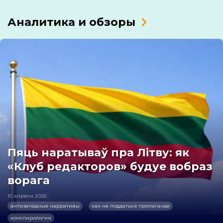
Аналитика и обзоры
Пяць наратываў пра Літву: як
«Клуб редакторов» будуе вобраз
ворага
10 апреля 2026
антизападные нарративы
как не поддаться пропаганде
конспирология