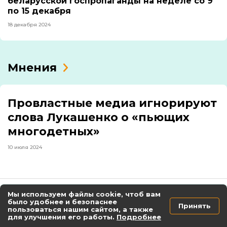
беларусской госпропаганды на неделе со 9
по 15 декабря
18 декабря 2024
Мнения
Провластные медиа игнорируют
слова Лукашенко о «пьющих
многодетных»
10 июля 2024
Мы используем файлы cookie, чтоб вам
Екатерина Дейкало о взломе базы
было удобнее и безопаснее
обращений: «Важно соизмерять цель и
Принять
пользоваться нашим сайтом, а также
средство, и стараться избегать
для улучшения его работы.
Подробнее
неоправданного ущерба для человека»