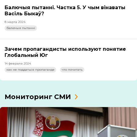
Балючыя пытанні. Частка 5. У чым вінаваты
Васіль Быкаў?
8 марта 2024
балючыя пытанні
Зачем пропагандисты используют понятие
Глобальный Юг
14 февраля 2024
как не поддаться пропаганде
что почитать
Мониторинг СМИ