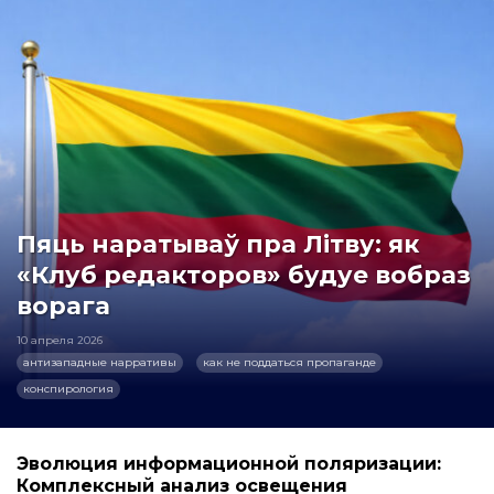
Пяць наратываў пра Літву: як
«Клуб редакторов» будуе вобраз
ворага
10 апреля 2026
антизападные нарративы
как не поддаться пропаганде
конспирология
Эволюция информационной поляризации:
Комплексный анализ освещения