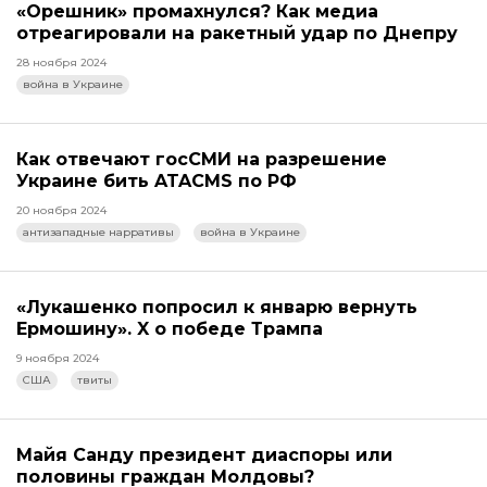
«Орешник» промахнулся? Как медиа
отреагировали на ракетный удар по Днепру
28 ноября 2024
война в Украине
Как отвечают госСМИ на разрешение
Украине бить ATACMS по РФ
20 ноября 2024
антизападные нарративы
война в Украине
«Лукашенко попросил к январю вернуть
Ермошину». X о победе Трампа
9 ноября 2024
США
твиты
Майя Санду президент диаспоры или
половины граждан Молдовы?