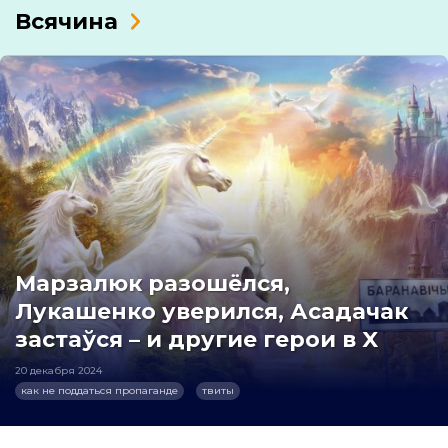
Всячина
Марзалюк разошёлся,
Лукашенко уверился, Асадачак
застаўся – и другие герои в X
20 декабря 2024
как не поддаться пропаганде
твиты