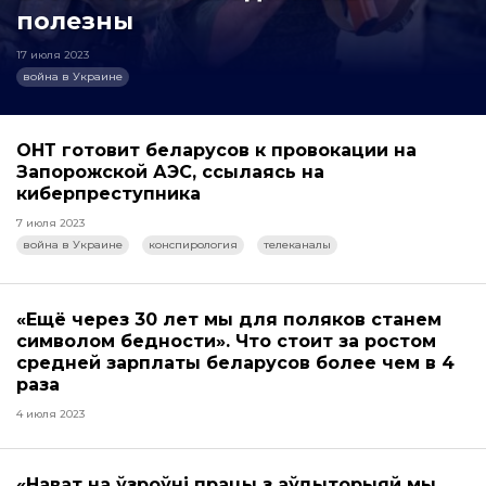
полезны
17 июля 2023
война в Украине
ОНТ готовит беларусов к провокации на
Запорожской АЭС, ссылаясь на
киберпреступника
7 июля 2023
война в Украине
конспирология
телеканалы
«Ещё через 30 лет мы для поляков станем
символом бедности». Что стоит за ростом
средней зарплаты беларусов более чем в 4
раза
4 июля 2023
«Нават на ўзроўні працы з аўдыторыяй мы