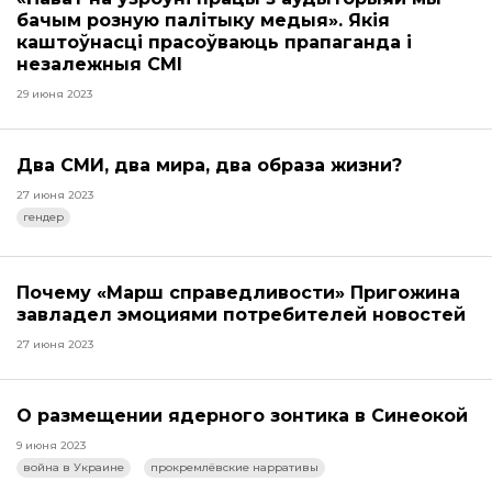
бачым розную палітыку медыя». Якія
каштоўнасці прасоўваюць прапаганда і
незалежныя СМІ
29 июня 2023
Два СМИ, два мира, два образа жизни?
27 июня 2023
гендер
Почему «Марш справедливости» Пригожина
завладел эмоциями потребителей новостей
27 июня 2023
О размещении ядерного зонтика в Синеокой
9 июня 2023
война в Украине
прокремлёвские нарративы