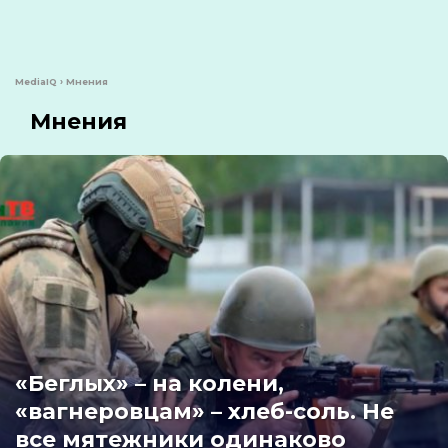
MediaIQ
›
Мнения
Мнения
«Беглых» – на колени,
«вагнеровцам» – хлеб-соль. Не
все мятежники одинаково