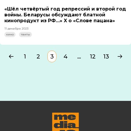
«Шёл четвёртый год репрессий и второй год
войны. Беларусы обсуждают блатной
кинопродукт из РФ…» X о «Слове пацана»
11 декабря 2023
кино
твиты
1
2
3
4
…
12
13