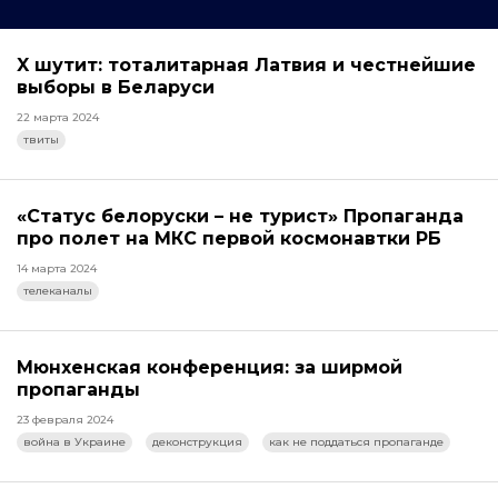
X шутит: тоталитарная Латвия и честнейшие
выборы в Беларуси
22 марта 2024
твиты
«Статус белоруски – не турист» Пропаганда
про полет на МКС первой космонавтки РБ
14 марта 2024
телеканалы
Мюнхенская конференция: за ширмой
пропаганды
23 февраля 2024
война в Украине
деконструкция
как не поддаться пропаганде