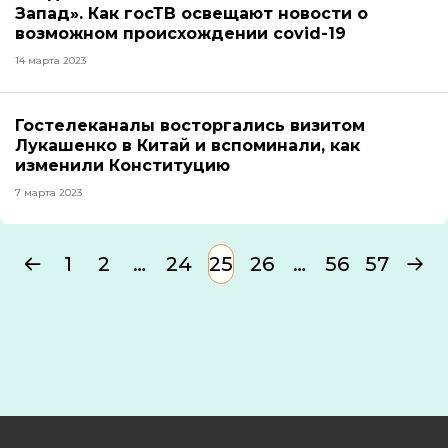
Запад». Как госТВ освещают новости о
возможном происхождении covid-19
14 марта 2023
Гостелеканалы восторгались визитом
Лукашенко в Китай и вспоминали, как
изменили Конституцию
7 марта 2023
1
2
…
24
25
26
…
56
57